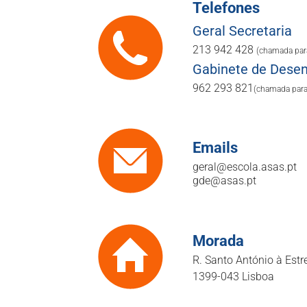
Telefones
Geral Secretaria
213 942 428
(chamada para
Gabinete de Desenv
962 293 821
(chamada para
Emails
geral@escola.asas.pt
gde@asas.pt
Morada
R. Santo António à Estre
1399-043 Lisboa