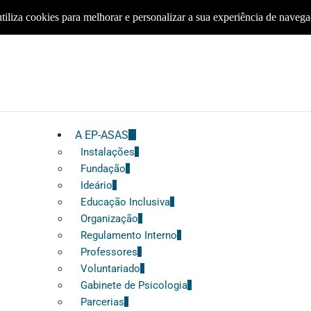
tiliza cookies para melhorar e personalizar a sua experiência de naveg
A EP-ASAS
Instalações
Fundação
Ideário
Educação Inclusiva
Organização
Regulamento Interno
Professores
Voluntariado
Gabinete de Psicologia
Parcerias