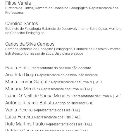
Filipa Varela
Diretora de Turma, Membro do Conselho Pedagógico, Representante dos
Professores
Carolina Santos
Gabinete de Psicologia, Gabinete de Desenvolvimento Estratégico, Membro
do Conselho Pedagógico
Carlos da Silva
Campos
Campos Membro do Conselho Pedagógico, Gabinete de Desenvolvimento
Estratégico, Comissão de Ética, Disciplina e Saúde
Paula Pinto
Representante do pessoal não docente
Ana Rita Diogo
Representante do pessoal não docente
Maria Leonor Gargaté
Representante da turma N (TAE)
Mariana Mendes
Representante da turma M (TAE)
Isabel O´Neill de Sousa Mendes
Representante da turma A (TAE)
António Ricardo Batista
Antigo colaborador GDE
Vânia Pereira
Representante dos Pais (TAE)
Luísa Ferreira
Representante dos Pais (TAE)
Rute Martins Paulo
Representante dos Pais (TAE)
Patrícia Guerreiro