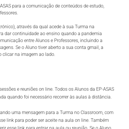
-ASAS para a comunicação de conteúdos de estudo,
fessores.
trónico), através da qual acede à sua Turma na
ara dar continuidade ao ensino quando a pandemia
omunicação entre Alunos e Professores, incluindo a
agens. Se o Aluno tiver aberto a sua conta gmail, a
 clicar na imagem ao lado.
 sessões e reuniões on line. Todos os Alunos da EP-ASAS
da quando foi necessário recorrer às aulas à distância.
locando uma mensagem para a Turma no Classroom, com
esse link para poder ser aceite na aula on line. Também
erir esse link para entrar na aula ou reunião. Se o Aluno