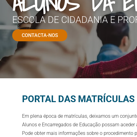
ALUNOS DA E
ESCOLA DE CIDADANIA E PRO
CONTACTA-NOS
PORTAL DAS MATRÍCULAS
Em plena época de matrículas, deixamos um conjunto
Alunos e Encarregados de Educação possam aceder a
Pode obter mais informações sobre o procedimento 