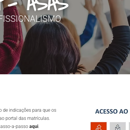
P- ASAS
FISSIONALISMO
 de indicações para que os
o portal das matrículas.
passo-a-passo
aqui
.