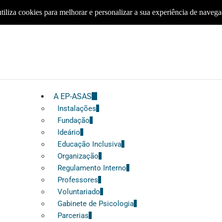
tiliza cookies para melhorar e personalizar a sua experiência de naveg
A EP-ASAS
Instalações
Fundação
Ideário
Educação Inclusiva
Organização
Regulamento Interno
Professores
Voluntariado
Gabinete de Psicologia
Parcerias